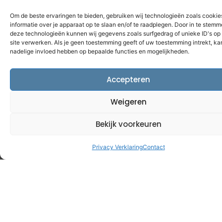
FAQ
Om de beste ervaringen te bieden, gebruiken wij technologieën zoals cooki
informatie over je apparaat op te slaan en/of te raadplegen. Door in te stem
deze technologieën kunnen wij gegevens zoals surfgedrag of unieke ID's op
site verwerken. Als je geen toestemming geeft of uw toestemming intrekt, kan
nadelige invloed hebben op bepaalde functies en mogelijkheden.
Welke soorten data zijn
Accepteren
er?
Weigeren
Data is er in vele vormen en maten, wanneer het
Bekijk voorkeuren
aankomt op websites, kan je de soorten data grofweg
in 5 categorieën plaatsen:
Privacy Verklaring
Contact
Bezoekersgegevens
Concrete cijfers over het aantal verkeer dat je
website gebruikt. Denk aan:
Het aantal bezoekers van je website
Gemiddelde sessieduur van een bepaalde pagina