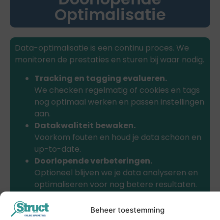
Optimalisatie
Data-optimalisatie is een continu proces. We
monitoren de prestaties en sturen bij waar nodig.
Tracking en tagging evalueren.
We checken regelmatig of cookies en tags
nog optimaal werken en passen instellingen
aan.
Datakwaliteit bewaken.
Voorkom fouten en houd je data schoon en
up-to-date.
Doorlopende verbeteringen.
Optioneel blijven we je data analyseren en
optimaliseren voor nog betere resultaten.
Beheer toestemming